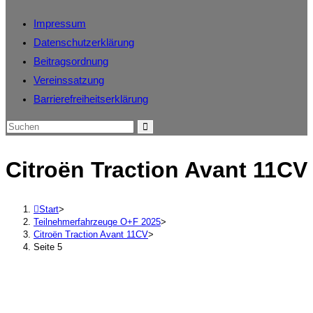
Impressum
Datenschutzerklärung
Beitragsordnung
Vereinssatzung
Barrierefreiheitserklärung
Citroën Traction Avant 11CV
Start
>
Teilnehmerfahrzeuge O+F 2025
>
Citroën Traction Avant 11CV
>
Seite 5