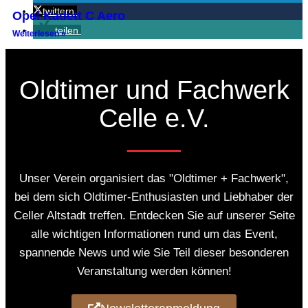
twittern
Opel Kadett C Aero
teilen
Weiterlesen »
Oldtimer und Fachwerk
Celle e.V.
Unser Verein organisiert das "Oldtimer + Fachwerk",
bei dem sich Oldtimer-Enthusiasten und Liebhaber der
Celler Altstadt treffen. Entdecken Sie auf unserer Seite
alle wichtigen Informationen rund um das Event,
Chevrolet Corvette C3
spannende News und wie Sie Teil dieser besonderen
Weiterlesen »
Veranstaltung werden können!
« Voriger
1
2
3
4
5
Nächster »