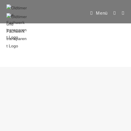
Menü
HERZLICH WILLKOMMEN BEI
OLDTIMER UND FACHWERK CELLE E.V.