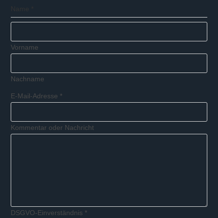
Name
*
Vorname
Nachname
E-Mail-Adresse
*
Kommentar oder Nachricht
DSGVO-Einverständnis
*