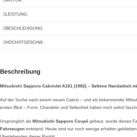
MOTOR:
LEISTUNG:
BESCHLEUIGUNG:
HÖCHSTGESCHW.:
Beschreibung
Mitsubishi Sapporo Cabriolet A161 (1982) – Seltene Handarbeit m
Auf der Suche nach einem neuen Cabrio – und als bekennender Mitsu
ersten Blick – Form, Charakter und Seltenheit haben mich sofort faszini
Ursprünglich als
Mitsubishi Sapporo Coupé
gebaut, wurde dieses Fa
Fahrzeugen
entstand. Heute sind nur noch wenige erhalten gebliebe
Überlebenden dieser Rarität.