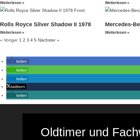
Weiterlesen »
Weiterlesen »
Rolls Royce Silver Shadow II 1978
Mercedes-Be
Weiterlesen »
Weiterlesen »
« Voriger
1
2
3
4
5
Nächster »
teilen
teilen
teilen
twittern
teilen
Oldtimer und Fachw