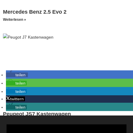
Mercedes Benz 2.5 Evo 2
Weiterlesen »
teilen
teilen
teilen
twittern
teilen
Peugeot JS7 Kastenwagen
Weiterlesen »
« Voriger
1
2
3
4
5
Nächster »