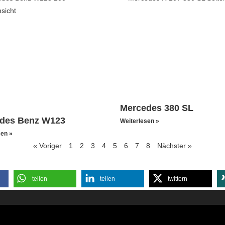
Mercedes 380 SL
des Benz W123
Weiterlesen »
sen »
« Voriger
1
2
3
4
5
6
7
8
Nächster »
teilen
teilen
twittern