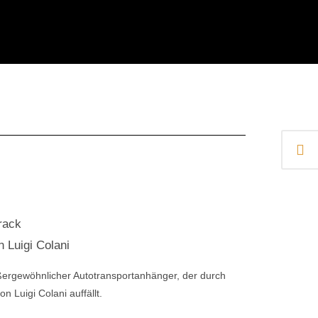
rack
n Luigi Colani
ßergewöhnlicher Autotransportanhänger, der durch
on Luigi Colani auffällt.