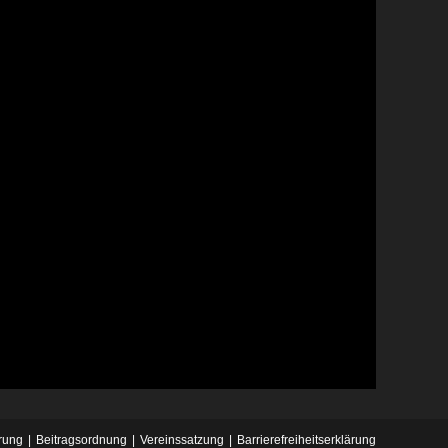
rung
Beitragsordnung
Vereinssatzung
Barrierefreiheitserklärung