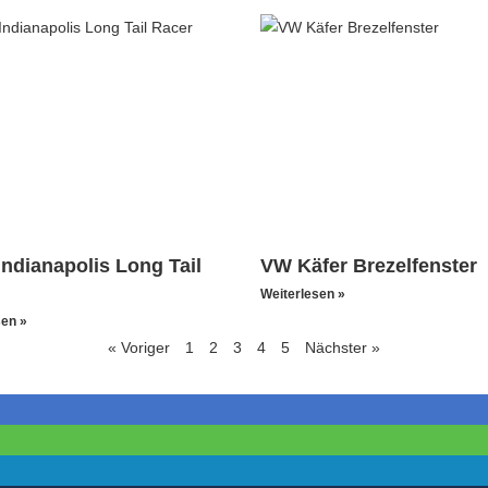
Indianapolis Long Tail
VW Käfer Brezelfenster
Weiterlesen »
sen »
« Voriger
1
2
3
4
5
Nächster »