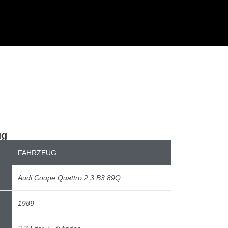
ug
.3 Seitenansicht ©Peter Petersmann
Au
FAHRZEUG
Audi Coupe Quattro 2.3 B3 89Q
1989