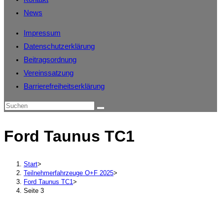
News
Impressum
Datenschutzerklärung
Beitragsordnung
Vereinssatzung
Barrierefreiheitserklärung
Ford Taunus TC1
Start
>
Teilnehmerfahrzeuge O+F 2025
>
Ford Taunus TC1
>
Seite 3