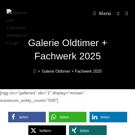
Menü
Galerie Oldtimer +
Fachwerk 2025
>
Galerie Oldtimer + Fachwerk 2025
[ngg src=”galleries” ids=”1″ display=”mosaic”
maximum_entity_count=”500″]
teilen
teilen
teilen
twittern
teilen