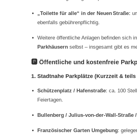
„Toilette für alle“ in der Neuen Straße:
um
ebenfalls gebührenpflichtig.
Weitere öffentliche Anlagen befinden sich i
Parkhäusern
selbst – insgesamt gibt es m
🅿️ Öffentliche und kostenfreie Park
1. Stadtnahe Parkplätze (Kurzzeit & teils
Schützenplatz / Hafenstraße
: ca. 100 Ste
Feiertagen
.
Bullenberg / Julius‑von‑der‑Wall‑Straße /
Französischer Garten Umgebung
: gelege