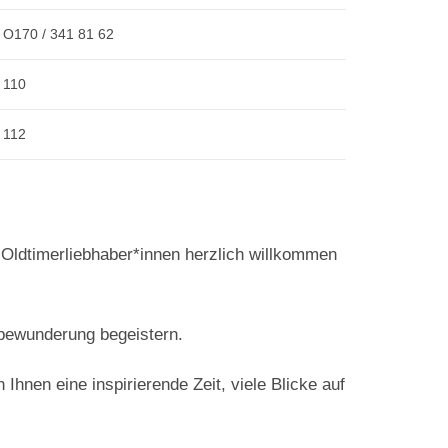
O170 / 341 81 62
110
112
e Oldtimerliebhaber*innen herzlich willkommen
bewunderung begeistern.
hnen eine inspirierende Zeit, viele Blicke auf