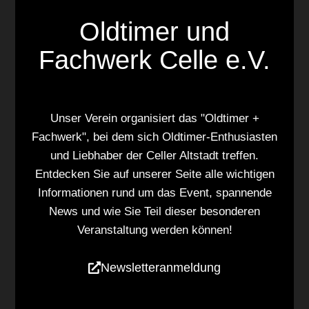
N
l
n
n
n
n
n
n
n
n
a
Oldtimer und
t
d
v
u
Fachwerk Celle e.V.
A
i
n
n
g
g
a
s
e
t
i
Unser Verein organisiert das "Oldtimer +
n
i
c
Fachwerk", bei dem sich Oldtimer-Enthusiasten
o
h
und Liebhaber der Celler Altstadt treffen.
n
t
Entdecken Sie auf unserer Seite alle wichtigen
e
Informationen rund um das Event, spannende
n
News und wie Sie Teil dieser besonderen
,
Veranstaltung werden können!
N
a
Newsletteranmeldung
v
i